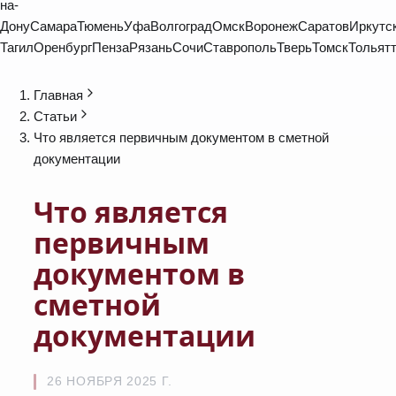
на-
Дону
Самара
Тюмень
Уфа
Волгоград
Омск
Воронеж
Саратов
Иркутс
Тагил
Оренбург
Пенза
Рязань
Сочи
Ставрополь
Тверь
Томск
Тольят
Главная
Статьи
Что является первичным документом в сметной
документации
Что является
первичным
документом в
сметной
документации
26 НОЯБРЯ 2025 Г.