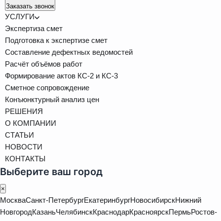
Заказать звонок
УСЛУГИ
Экспертиза смет
Подготовка к экспертизе смет
Составление дефектных ведомостей
Расчёт объёмов работ
Формирование актов КС-2 и КС-3
Сметное сопровождение
Конъюнктурный анализ цен
РЕШЕНИЯ
О КОМПАНИИ
СТАТЬИ
НОВОСТИ
КОНТАКТЫ
Выберите ваш город
×
Москва
Санкт-Петербург
Екатеринбург
Новосибирск
Нижний
Новгород
Казань
Челябинск
Краснодар
Красноярск
Пермь
Ростов-