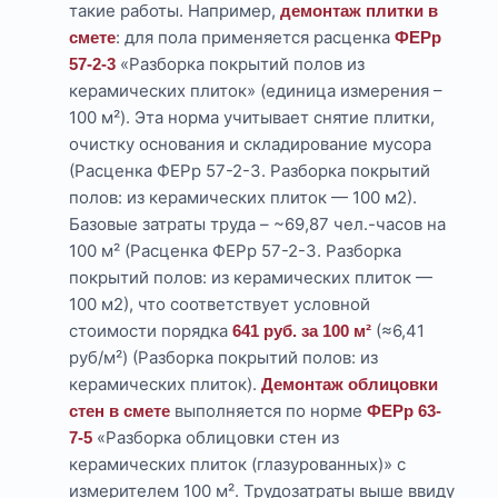
такие работы. Например,
демонтаж плитки в
: для пола применяется расценка
смете
ФЕРр
«Разборка покрытий полов из
57-2-3
керамических плиток» (единица измерения –
100 м²). Эта норма учитывает снятие плитки,
очистку основания и складирование мусора
(Расценка ФЕРр 57-2-3. Разборка покрытий
полов: из керамических плиток — 100 м2).
Базовые затраты труда – ~69,87 чел.-часов на
100 м² (Расценка ФЕРр 57-2-3. Разборка
покрытий полов: из керамических плиток —
100 м2), что соответствует условной
стоимости порядка
(≈6,41
641 руб. за 100 м²
руб/м²) (Разборка покрытий полов: из
керамических плиток).
Демонтаж облицовки
выполняется по норме
стен в смете
ФЕРр 63-
«Разборка облицовки стен из
7-5
керамических плиток (глазурованных)» с
измерителем 100 м². Трудозатраты выше ввиду