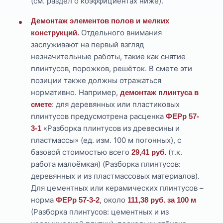
(см. раздел о коэффициентах ниже).
Демонтаж элементов полов и мелких
Отдельного внимания
конструкций.
заслуживают на первый взгляд
незначительные работы, такие как снятие
плинтусов, порожков, решёток. В смете эти
позиции также должны отражаться
нормативно. Например,
демонтаж плинтуса в
: для деревянных или пластиковых
смете
плинтусов предусмотрена расценка
ФЕРр 57-
«Разборка плинтусов из древесины и
3-1
пластмассы» (ед. изм. 100 м погонных), с
базовой стоимостью всего
(т.к.
29,41 руб.
работа малоёмкая) (Разборка плинтусов:
деревянных и из пластмассовых материалов).
Для цементных или керамических плинтусов –
норма
, около
ФЕРр 57-3-2
111,38 руб. за 100 м
(Разборка плинтусов: цементных и из