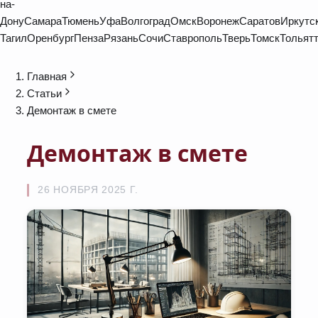
на-
Дону
Самара
Тюмень
Уфа
Волгоград
Омск
Воронеж
Саратов
Иркутс
Тагил
Оренбург
Пенза
Рязань
Сочи
Ставрополь
Тверь
Томск
Тольят
Главная
Статьи
Демонтаж в смете
Демонтаж в смете
26 НОЯБРЯ 2025 Г.