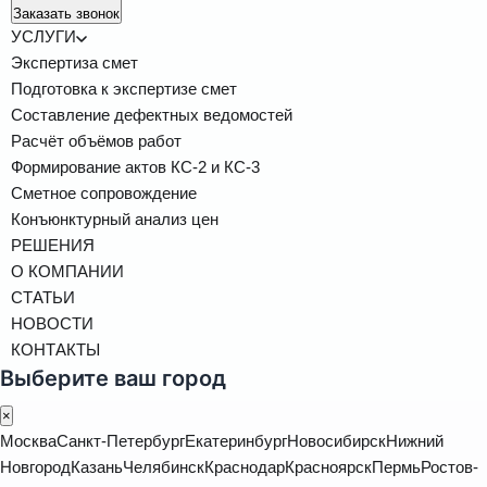
Заказать звонок
УСЛУГИ
Экспертиза смет
Подготовка к экспертизе смет
Составление дефектных ведомостей
Расчёт объёмов работ
Формирование актов КС-2 и КС-3
Сметное сопровождение
Конъюнктурный анализ цен
РЕШЕНИЯ
О КОМПАНИИ
СТАТЬИ
НОВОСТИ
КОНТАКТЫ
Выберите ваш город
×
Москва
Санкт-Петербург
Екатеринбург
Новосибирск
Нижний
Новгород
Казань
Челябинск
Краснодар
Красноярск
Пермь
Ростов-