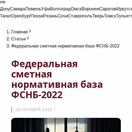
на-
Дону
Самара
Тюмень
Уфа
Волгоград
Омск
Воронеж
Саратов
Иркутс
Тагил
Оренбург
Пенза
Рязань
Сочи
Ставрополь
Тверь
Томск
Тольят
Главная
Статьи
Федеральная сметная нормативная база ФСНБ-2022
Федеральная
сметная
нормативная база
ФСНБ-2022
26 НОЯБРЯ 2025 Г.