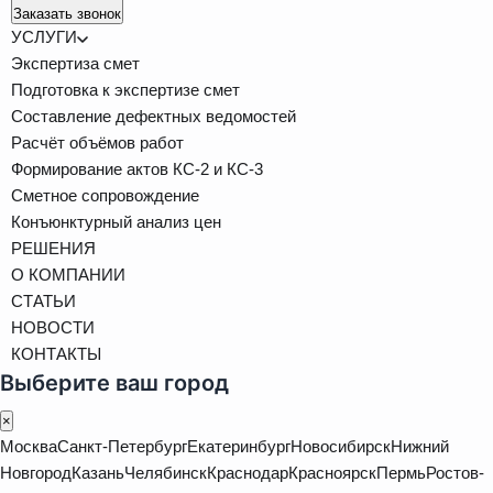
Заказать звонок
УСЛУГИ
Экспертиза смет
Подготовка к экспертизе смет
Составление дефектных ведомостей
Расчёт объёмов работ
Формирование актов КС-2 и КС-3
Сметное сопровождение
Конъюнктурный анализ цен
РЕШЕНИЯ
О КОМПАНИИ
СТАТЬИ
НОВОСТИ
КОНТАКТЫ
Выберите ваш город
×
Москва
Санкт-Петербург
Екатеринбург
Новосибирск
Нижний
Новгород
Казань
Челябинск
Краснодар
Красноярск
Пермь
Ростов-