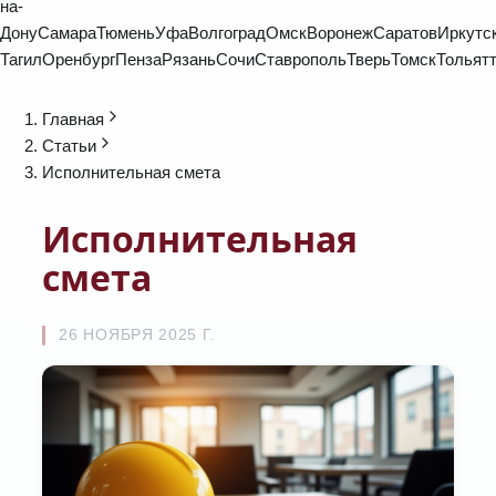
на-
Дону
Самара
Тюмень
Уфа
Волгоград
Омск
Воронеж
Саратов
Иркутс
Тагил
Оренбург
Пенза
Рязань
Сочи
Ставрополь
Тверь
Томск
Тольят
Главная
Статьи
Исполнительная смета
Исполнительная
смета
26 НОЯБРЯ 2025 Г.