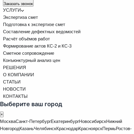
Заказать звонок
УСЛУГИ
Экспертиза смет
Подготовка к экспертизе смет
Составление дефектных ведомостей
Расчёт объёмов работ
Формирование актов КС-2 и КС-3
Сметное сопровождение
Конъюнктурный анализ цен
РЕШЕНИЯ
О КОМПАНИИ
СТАТЬИ
НОВОСТИ
КОНТАКТЫ
Выберите ваш город
×
Москва
Санкт-Петербург
Екатеринбург
Новосибирск
Нижний
Новгород
Казань
Челябинск
Краснодар
Красноярск
Пермь
Ростов-