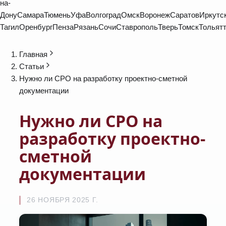
на-
Дону
Самара
Тюмень
Уфа
Волгоград
Омск
Воронеж
Саратов
Иркутс
Тагил
Оренбург
Пенза
Рязань
Сочи
Ставрополь
Тверь
Томск
Тольят
Главная
Статьи
Нужно ли СРО на разработку проектно-сметной
документации
Нужно ли СРО на
разработку проектно-
сметной
документации
26 НОЯБРЯ 2025 Г.