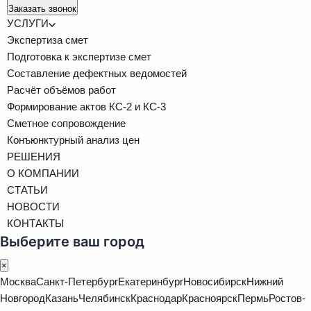
Заказать звонок
УСЛУГИ
Экспертиза смет
Подготовка к экспертизе смет
Составление дефектных ведомостей
Расчёт объёмов работ
Формирование актов КС-2 и КС-3
Сметное сопровождение
Конъюнктурный анализ цен
РЕШЕНИЯ
О КОМПАНИИ
СТАТЬИ
НОВОСТИ
КОНТАКТЫ
Выберите ваш город
×
Москва
Санкт-Петербург
Екатеринбург
Новосибирск
Нижний
Новгород
Казань
Челябинск
Краснодар
Красноярск
Пермь
Ростов-