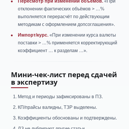
Пересмотр при изменении объёмов.
«При
отклонении фактических объёмов > …%
выполняется перерасчёт по действующим
методикам с оформлением допсоглашения».
Импорт/курс.
«При изменении курса валюты
поставки > …% применяется корректирующий
коэффициент … к разделам …».
Мини-чек-лист перед сдачей
в экспертизу
Метод и периоды зафиксированы в ПЗ.
КП/прайсы валидны, ТЗР выделены.
Коэффициенты обоснованы и подтверждены.
ЛЗ не дублируют другие статьи.