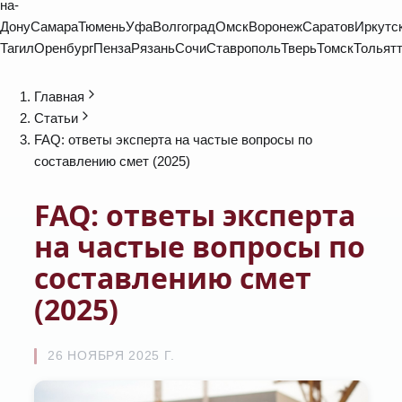
на-
Дону
Самара
Тюмень
Уфа
Волгоград
Омск
Воронеж
Саратов
Иркутс
Тагил
Оренбург
Пенза
Рязань
Сочи
Ставрополь
Тверь
Томск
Тольят
Главная
Статьи
FAQ: ответы эксперта на частые вопросы по
составлению смет (2025)
FAQ: ответы эксперта
на частые вопросы по
составлению смет
(2025)
26 НОЯБРЯ 2025 Г.