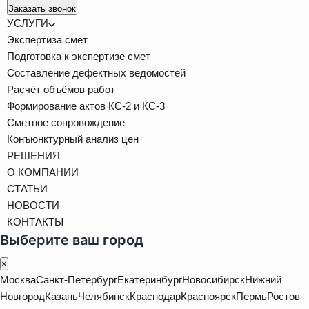
Заказать звонок
УСЛУГИ
Экспертиза смет
Подготовка к экспертизе смет
Составление дефектных ведомостей
Расчёт объёмов работ
Формирование актов КС-2 и КС-3
Сметное сопровождение
Конъюнктурный анализ цен
РЕШЕНИЯ
О КОМПАНИИ
СТАТЬИ
НОВОСТИ
КОНТАКТЫ
Выберите ваш город
×
Москва
Санкт-Петербург
Екатеринбург
Новосибирск
Нижний
Новгород
Казань
Челябинск
Краснодар
Красноярск
Пермь
Ростов-