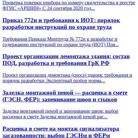
Проверка поверки прибора по номеру свидетельства в реестре
ФГИС «АРШИН» С 24 сентября 2020 год
...
Приказ 772н и требования к ИОТ: порядок
разработки инструкций по охране труда
Требования Приказа Минтруда № 772н к разработке и
содержанию инструкций по охране труда (ИОТ) Пря
...
Проект организации демонтажа здания: состав
ПОД, разработка и требования ГрК РФ
Проект организации демонтажа (сноса) здания: требования и
порядок разработки Экспертный разбор норма
...
Заделка монтажной пеной — расценка в смете
(ГЭСН, ФЕР): запенивание швов и стыков
Заделка монтажной пеной и запенивание швов: выбор
расценки в смете Заделка монтажной пеной рас
...
Расценка в смете на монтаж сигнализатора
загазованности: выбор ГЭСНм и ФЕРм