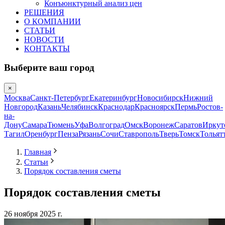
Конъюнктурный анализ цен
РЕШЕНИЯ
О КОМПАНИИ
СТАТЬИ
НОВОСТИ
КОНТАКТЫ
Выберите ваш город
×
Москва
Санкт-Петербург
Екатеринбург
Новосибирск
Нижний
Новгород
Казань
Челябинск
Краснодар
Красноярск
Пермь
Ростов-
на-
Дону
Самара
Тюмень
Уфа
Волгоград
Омск
Воронеж
Саратов
Иркут
Тагил
Оренбург
Пенза
Рязань
Сочи
Ставрополь
Тверь
Томск
Тольят
Главная
Статьи
Порядок составления сметы
Порядок составления сметы
26 ноября 2025 г.