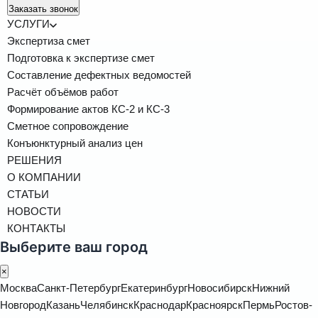
Заказать звонок
УСЛУГИ
Экспертиза смет
Подготовка к экспертизе смет
Составление дефектных ведомостей
Расчёт объёмов работ
Формирование актов КС-2 и КС-3
Сметное сопровождение
Конъюнктурный анализ цен
РЕШЕНИЯ
О КОМПАНИИ
СТАТЬИ
НОВОСТИ
КОНТАКТЫ
Выберите ваш город
×
Москва
Санкт-Петербург
Екатеринбург
Новосибирск
Нижний
Новгород
Казань
Челябинск
Краснодар
Красноярск
Пермь
Ростов-