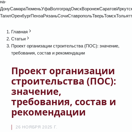
на-
Дону
Самара
Тюмень
Уфа
Волгоград
Омск
Воронеж
Саратов
Иркутс
Тагил
Оренбург
Пенза
Рязань
Сочи
Ставрополь
Тверь
Томск
Тольят
Главная
Статьи
Проект организации строительства (ПОС): значение,
требования, состав и рекомендации
Проект организации
строительства (ПОС):
значение,
требования, состав и
рекомендации
26 НОЯБРЯ 2025 Г.