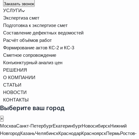
Заказать звонок
УСЛУГИ
Экспертиза смет
Подготовка к экспертизе смет
Составление дефектных ведомостей
Расчёт объёмов работ
Формирование актов КС-2 и КС-3
Сметное сопровождение
Конъюнктурный анализ цен
РЕШЕНИЯ
О КОМПАНИИ
СТАТЬИ
НОВОСТИ
КОНТАКТЫ
Выберите ваш город
×
Москва
Санкт-Петербург
Екатеринбург
Новосибирск
Нижний
Новгород
Казань
Челябинск
Краснодар
Красноярск
Пермь
Ростов-