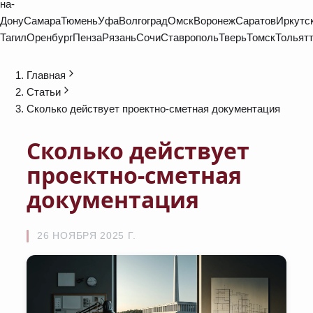
на-
Дону
Самара
Тюмень
Уфа
Волгоград
Омск
Воронеж
Саратов
Иркутс
Тагил
Оренбург
Пенза
Рязань
Сочи
Ставрополь
Тверь
Томск
Тольят
Главная
Статьи
Сколько действует проектно-сметная документация
Сколько действует
проектно-сметная
документация
26 НОЯБРЯ 2025 Г.