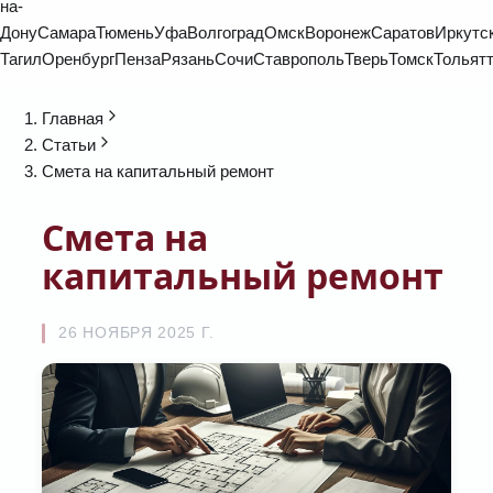
на-
Дону
Самара
Тюмень
Уфа
Волгоград
Омск
Воронеж
Саратов
Иркутс
Тагил
Оренбург
Пенза
Рязань
Сочи
Ставрополь
Тверь
Томск
Тольят
Главная
Статьи
Смета на капитальный ремонт
Смета на
капитальный ремонт
26 НОЯБРЯ 2025 Г.