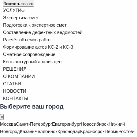
Заказать звонок
УСЛУГИ
Экспертиза смет
Подготовка к экспертизе смет
Составление дефектных ведомостей
Расчёт объёмов работ
Формирование актов КС-2 и КС-3
Сметное сопровождение
Конъюнктурный анализ цен
РЕШЕНИЯ
О КОМПАНИИ
СТАТЬИ
НОВОСТИ
КОНТАКТЫ
Выберите ваш город
×
Москва
Санкт-Петербург
Екатеринбург
Новосибирск
Нижний
Новгород
Казань
Челябинск
Краснодар
Красноярск
Пермь
Ростов-