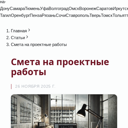
на-
Дону
Самара
Тюмень
Уфа
Волгоград
Омск
Воронеж
Саратов
Иркутс
Тагил
Оренбург
Пенза
Рязань
Сочи
Ставрополь
Тверь
Томск
Тольят
Главная
Статьи
Смета на проектные работы
Смета на проектные
работы
26 НОЯБРЯ 2025 Г.