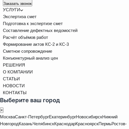
Заказать звонок
УСЛУГИ
Экспертиза смет
Подготовка к экспертизе смет
Составление дефектных ведомостей
Расчёт объёмов работ
Формирование актов КС-2 и КС-3
Сметное сопровождение
Конъюнктурный анализ цен
РЕШЕНИЯ
О КОМПАНИИ
СТАТЬИ
НОВОСТИ
КОНТАКТЫ
Выберите ваш город
×
Москва
Санкт-Петербург
Екатеринбург
Новосибирск
Нижний
Новгород
Казань
Челябинск
Краснодар
Красноярск
Пермь
Ростов-