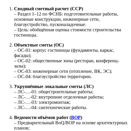
Сводный сметный расчет (ССР)
– Раздел 1–12 по ФСНБ: подготовительные работы,
основные конструкции, инженерные сети,
благоустройство, пусконаладочные.
– Цель: обобщённая оценка стоимости строительства
гостиницы.
Объектные сметы (ОС)
– ОС-01: корпус гостиницы (фундаменты, каркас,
фасады);
– ОС-02: общественные зоны (ресторан, конференц-
залы);
– ОС-03: инженерные сети (отопление, ВК, ЭС);
– ОС-04: благоустройство территории.
Укрупнённые локальные сметы (ЛС)
– ЛС-…-01: общестроительные работы;
– ЛС-…-02: внутренние отделочные работы;
– ЛС-…-03: электромонтаж;
– ЛС-…-04: сантехнические работы.
Ведомости объёмов работ (
ВОР
)
– Предварительный BoQ/ВОР на основе архитектурных
планов;