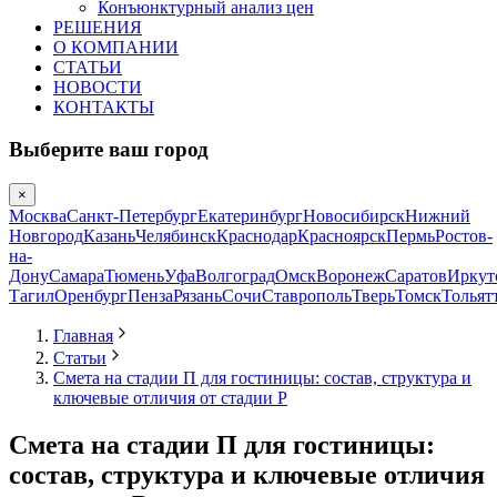
Конъюнктурный анализ цен
РЕШЕНИЯ
О КОМПАНИИ
СТАТЬИ
НОВОСТИ
КОНТАКТЫ
Выберите ваш город
×
Москва
Санкт-Петербург
Екатеринбург
Новосибирск
Нижний
Новгород
Казань
Челябинск
Краснодар
Красноярск
Пермь
Ростов-
на-
Дону
Самара
Тюмень
Уфа
Волгоград
Омск
Воронеж
Саратов
Иркут
Тагил
Оренбург
Пенза
Рязань
Сочи
Ставрополь
Тверь
Томск
Тольят
Главная
Статьи
Смета на стадии П для гостиницы: состав, структура и
ключевые отличия от стадии Р
Смета на стадии П для гостиницы:
состав, структура и ключевые отличия