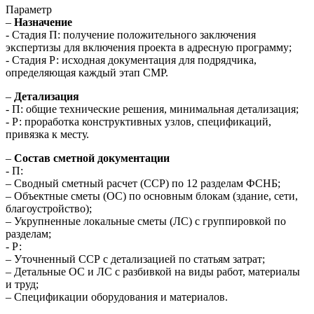
Параметр
–
Назначение
- Стадия П: получение положительного заключения
экспертизы для включения проекта в адресную программу;
- Стадия Р: исходная документация для подрядчика,
определяющая каждый этап СМР.
–
Детализация
- П: общие технические решения, минимальная детализация;
- Р: проработка конструктивных узлов, спецификаций,
привязка к месту.
–
Состав сметной документации
- П:
– Сводный сметный расчет (ССР) по 12 разделам ФСНБ;
– Объектные сметы (ОС) по основным блокам (здание, сети,
благоустройство);
– Укрупненные локальные сметы (ЛС) с группировкой по
разделам;
- Р:
– Уточненный ССР с детализацией по статьям затрат;
– Детальные ОС и ЛС с разбивкой на виды работ, материалы
и труд;
– Спецификации оборудования и материалов.