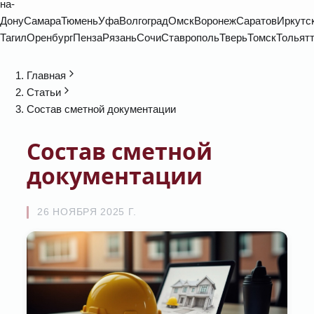
на-
Дону
Самара
Тюмень
Уфа
Волгоград
Омск
Воронеж
Саратов
Иркутс
Тагил
Оренбург
Пенза
Рязань
Сочи
Ставрополь
Тверь
Томск
Тольят
Главная
Статьи
Состав сметной документации
Состав сметной
документации
26 НОЯБРЯ 2025 Г.