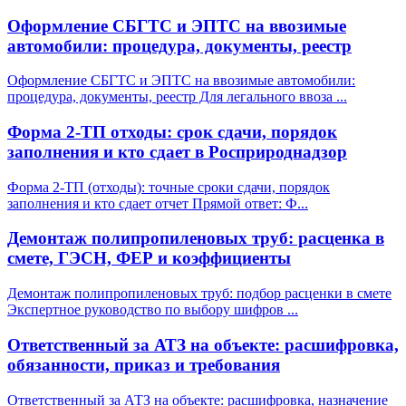
Оформление СБГТС и ЭПТС на ввозимые
автомобили: процедура, документы, реестр
Оформление СБГТС и ЭПТС на ввозимые автомобили:
процедура, документы, реестр Для легального ввоза
...
Форма 2-ТП отходы: срок сдачи, порядок
заполнения и кто сдает в Росприроднадзор
Форма 2-ТП (отходы): точные сроки сдачи, порядок
заполнения и кто сдает отчет Прямой ответ: Ф
...
Демонтаж полипропиленовых труб: расценка в
смете, ГЭСН, ФЕР и коэффициенты
Демонтаж полипропиленовых труб: подбор расценки в смете
Экспертное руководство по выбору шифров
...
Ответственный за АТЗ на объекте: расшифровка,
обязанности, приказ и требования
Ответственный за АТЗ на объекте: расшифровка, назначение