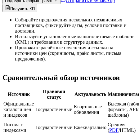
Отправить в WhatsApp
Подобрать формат работ
Получить КП
Собирайте предложения нескольких независимых
поставщиков, фиксируйте даты, условия поставки и
доставки.
Используйте установленные машиночитаемые шаблоны
(XML) и требования к структуре данных.
Приложите расчётные пояснения и ссылки на
источники цен (скриншоты, прайс-листы, письма-
предложения).
Сравнительный обзор источников
Правовой
Источник
Актуальность
Машиночитае
статус
Официальные
Высокая (таб
Квартальные
каталоги цен
Государственный
форматы, API/
обновления
и индексов
шаблоны)
Письма с
Средняя
Государственный
Ежеквартально
индексами
(
PDF
/HTML)