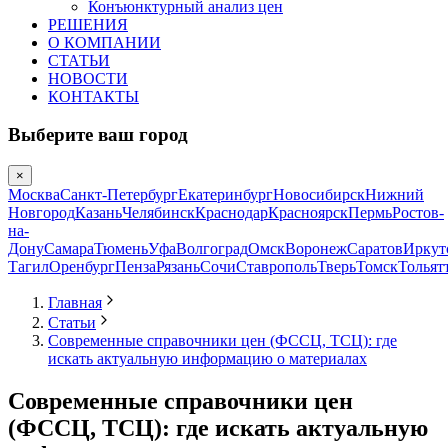
Конъюнктурный анализ цен
РЕШЕНИЯ
О КОМПАНИИ
СТАТЬИ
НОВОСТИ
КОНТАКТЫ
Выберите ваш город
×
Москва
Санкт-Петербург
Екатеринбург
Новосибирск
Нижний
Новгород
Казань
Челябинск
Краснодар
Красноярск
Пермь
Ростов-
на-
Дону
Самара
Тюмень
Уфа
Волгоград
Омск
Воронеж
Саратов
Иркут
Тагил
Оренбург
Пенза
Рязань
Сочи
Ставрополь
Тверь
Томск
Тольят
Главная
Статьи
Современные справочники цен (ФССЦ, ТСЦ): где
искать актуальную информацию о материалах
Современные справочники цен
(ФССЦ, ТСЦ): где искать актуальную