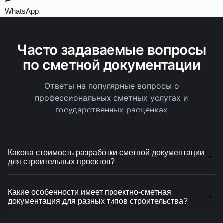
WhatsApp
Часто задаваемые вопросы
по сметной документации
Ответы на популярные вопросы о
профессиональных сметных услугах и
государственных расценках
Какова стоимость разработки сметной документации
для строительных проектов?
Стоимость разработки сметной документации
зависит от сложности проекта, объема работ и типа
Какие особенности имеет проектно-сметная
документация для разных типов строительства?
сооружения. Проектно-сметная документация для
крупных объектов начинается от 50 000 ₽,
Проектно-сметная документация учитывает