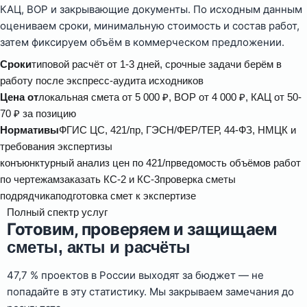
КАЦ, ВОР и закрывающие документы. По исходным данным
оцениваем сроки, минимальную стоимость и состав работ,
затем фиксируем объём в коммерческом предложении.
Сроки
типовой расчёт от 1-3 дней, срочные задачи берём в
работу после экспресс-аудита исходников
Цена от
локальная смета от 5 000 ₽, ВОР от 4 000 ₽, КАЦ от 50-
70 ₽ за позицию
Нормативы
ФГИС ЦС, 421/пр, ГЭСН/ФЕР/ТЕР, 44-ФЗ, НМЦК и
требования экспертизы
конъюнктурный анализ цен по 421/пр
ведомость объёмов работ
по чертежам
заказать КС-2 и КС-3
проверка сметы
подрядчика
подготовка смет к экспертизе
Полный спектр услуг
Готовим, проверяем и защищаем
сметы, акты и расчёты
47,7 % проектов в России выходят за бюджет — не
попадайте в эту статистику. Мы закрываем замечания до