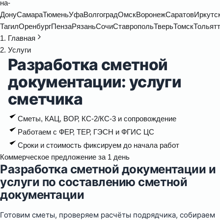
на-
Дону
Самара
Тюмень
Уфа
Волгоград
Омск
Воронеж
Саратов
Иркутс
Тагил
Оренбург
Пенза
Рязань
Сочи
Ставрополь
Тверь
Томск
Тольят
Главная
Услуги
Разработка сметной
документации: услуги
сметчика
Сметы, КАЦ, ВОР, КС-2/КС-3 и сопровождение
Работаем с ФЕР, ТЕР, ГЭСН и ФГИС ЦС
Сроки и стоимость фиксируем до начала работ
Коммерческое предложение за 1 день
Разработка сметной документации и
услуги по составлению сметной
документации
Готовим сметы, проверяем расчёты подрядчика, собираем