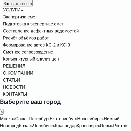
Заказать звонок
УСЛУГИ
Экспертиза смет
Подготовка к экспертизе смет
Составление дефектных ведомостей
Расчёт объёмов работ
Формирование актов КС-2 и КС-3
Сметное сопровождение
Конъюнктурный анализ цен
РЕШЕНИЯ
О КОМПАНИИ
СТАТЬИ
НОВОСТИ
КОНТАКТЫ
Выберите ваш город
×
Москва
Санкт-Петербург
Екатеринбург
Новосибирск
Нижний
Новгород
Казань
Челябинск
Краснодар
Красноярск
Пермь
Ростов-