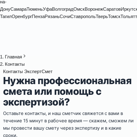
на-
Дону
Самара
Тюмень
Уфа
Волгоград
Омск
Воронеж
Саратов
Иркутс
Тагил
Оренбург
Пенза
Рязань
Сочи
Ставрополь
Тверь
Томск
Тольят
Главная
Контакты
Контакты ЭкспертСмет
Нужна профессиональная
смета или помощь с
экспертизой?
Оставьте контакты, и наш сметчик свяжется с вами в
течение 15 минут в рабочее время — скажем, сможем ли
мы провести вашу смету через экспертизу и в какие
сроки.