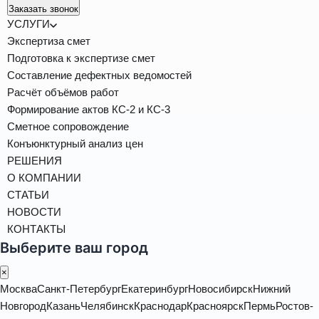
Заказать звонок
УСЛУГИ
Экспертиза смет
Подготовка к экспертизе смет
Составление дефектных ведомостей
Расчёт объёмов работ
Формирование актов КС-2 и КС-3
Сметное сопровождение
Конъюнктурный анализ цен
РЕШЕНИЯ
О КОМПАНИИ
СТАТЬИ
НОВОСТИ
КОНТАКТЫ
Выберите ваш город
×
Москва
Санкт-Петербург
Екатеринбург
Новосибирск
Нижний
Новгород
Казань
Челябинск
Краснодар
Красноярск
Пермь
Ростов-